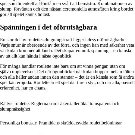
spel som är enkelt att förstå men svårt att bemästra. Kombinationen av
slump, förväntan och den nästan ceremoniella atmosfären kring bordet
gör att spelet känns tidlöst.
Spänningen i det oförutsägbara
En stor del av roulettes dragningskraft ligger i dess oförutsägbarhet.
Varje snurr är oberoende av det förra, och ingen kan med säkerhet veta
var kulan kommer att landa. Det skapar en unik spänning – en känsla
av att allt kan hända i nästa ögonblick.
För många handlar roulette inte bara om att vinna pengar, utan om
själva upplevelsen. Det där ögonblicket när kulan hoppar mellan fälten
och alla håller andan innan den stannar – det är en känsla som få andra
spel kan erbjuda. Roulette är ett spel där turen styr, och där alla, oavsett
erfarenhet, har en chans.
Rättvis roulette: Reglerna som säkerställer äkta transparens och
slumpmässighet
Personliga bonusar: Framtidens skräddarsydda roulettbelöningar