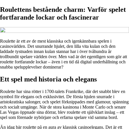
Roulettens bestående charm: Varför spelet
fortfarande lockar och fascinerar
Roulette är ett av de mest klassiska och igenkännbara spelen i
casinovärlden. Det snurrande hjulet, den lilla vita kulan och den
laddade tystnaden innan kulan stannar har i över tvåhundra år
trollbundit spelare världen över. Men vad är det egentligen som gör att
roulette fortfarande lockar – även i en tid då digital underhållning och
snabba spelupplevelser dominerar?
Ett spel med historia och elegans
Roulette har sina rötter i 1700-talets Frankrike, där det snabbt blev en
symbol för elegans och exklusivitet. De första hjulen snurrade i
aristokratiska salonger, och spelet förknippades med glamour, spänning
och socialt umgänge. När de stora kasinona i Monte Carlo och senare
Las Vegas öppnade sina dörrar, blev roulette ett självklart inslag – ett
spel som förenade nybörjare och erfarna spelare vid samma bord.
Än idag bär roulette på en aura av klassisk casinoelegans. Det är ett