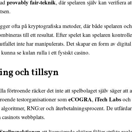
provably fair-teknik
lad
, där spelaren själv kan verifiera att
atsen.
ger ofta på kryptografiska metoder, där både spelaren och
ineras till ett resultat. Efter spelet kan spelaren kontrolle
utfallet inte har manipulerats. Det skapar en form av digita
kunna se kulan rulla i ett fysiskt casino.
ing och tillsyn
la förtroende räcker det inte att spelbolaget själv säger att allt
eCOGRA
iTech Labs
eroende testorganisationer som
,
oc
 algoritmer, RNG:er och återbetalningsprocent. De utfärdar 
å casinots webbplats.
Spelinspektionen
att licensierade aktörer följer strikta regle