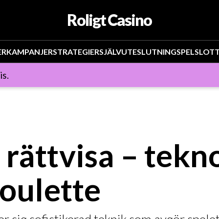
Roligt Casino
ER
KAMPANJER
STRATEGIER
SJÄLVUTESLUTNING
SPEL
SLOT
is.
 rättvisa – tek
roulette