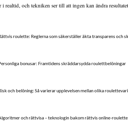
r i realtid, och tekniken ser till att ingen kan ändra resultate
Rättvis roulette: Reglerna som säkerställer äkta transparens och 
Personliga bonusar: Framtidens skräddarsydda roulettbelöningar
Risk och belöning: Så varierar upplevelsen mellan olika roulettevar
Algoritmer och rättvisa – teknologin bakom rättvis online-roulette