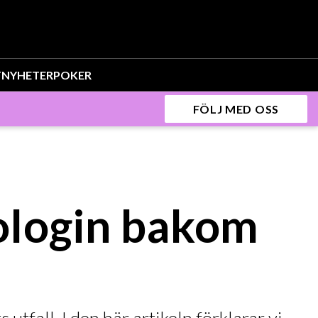
T
NYHETER
POKER
FÖLJ MED OSS
nologin bakom