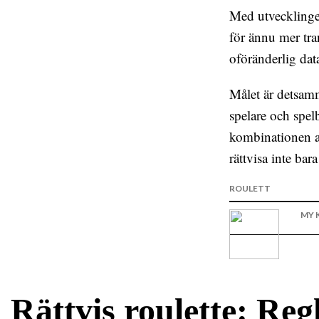
Med utvecklinge
för ännu mer tran
oföränderlig dat
Målet är detsamma
spelare och spelb
kombinationen av
rättvisa inte bara
ROULETT
MY 
Rättvis roulette: Reg