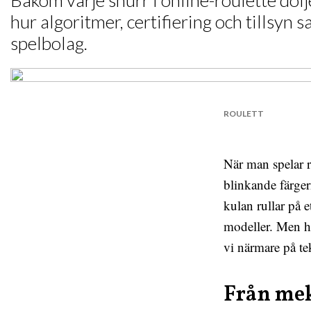
Bakom varje snurr i online-roulette dölje
hur algoritmer, certifiering och tillsyn
spelbolag.
ROULETT
När man spelar r
blinkande färgern
kulan rullar på e
modeller. Men hur
vi närmare på te
Från mek