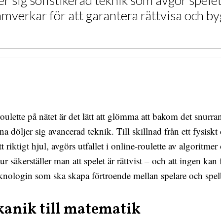
r sig sofistikerad teknik som avgör spelets 
 samverkar för att garantera rättvisa och 
oulette på nätet är det lätt att glömma att bakom det snurra
a döljer sig avancerad teknik. Till skillnad från ett fysiskt
tt riktigt hjul, avgörs utfallet i online-roulette av algoritm
 säkerställer man att spelet är rättvist – och att ingen kan 
knologin som ska skapa förtroende mellan spelare och spel
anik till matematik