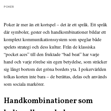
POKER
Poker är mer än ett kortspel – det är ett språk. Ett språk
där symboler, gester och handkombinationer bildar ett
komplext kommunikationssystem som speglar både
spelets strategi och dess kultur. Från de klassiska
“pocket aces” till den fruktade “bad beat” har varje
hand och varje rörelse sin egen betydelse, som sträcker
sig långt bortom det gröna bordets yta. I pokervärlden
tolkas korten inte bara – de berättas, delas och används
som sociala markörer.
Handkombinationer som