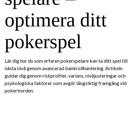
optimera ditt
pokerspel
Lär dig hur du som erfaren pokerspelare kan ta ditt spel till
nästa nivå genom avancerad bankrollhantering. Artikeln
guidar dig genom riskprofiler, varians, nivåjusteringar och
psykologiska faktorer som avgör långsiktig framgång vid
pokerborden.