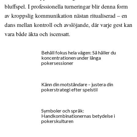
bluffspel. I professionella turneringar blir denna form
av kroppslig kommunikation nästan ritualiserad – en
dans mellan kontroll och avslöjande, där varje gest kan
vara både äkta och iscensatt.
Behåll fokus hela vägen: Så håller du
koncentrationen under långa
pokersessioner
Känn din motståndare – justera din
pokerstrategi efter spelstil
Symboler och språk:
Handkombinationernas betydelse i
pokerskulturen