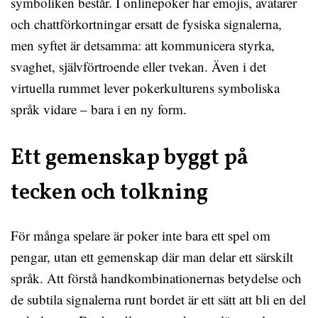
symboliken består. I onlinepoker har emojis, avatarer
och chattförkortningar ersatt de fysiska signalerna,
men syftet är detsamma: att kommunicera styrka,
svaghet, självförtroende eller tvekan. Även i det
virtuella rummet lever pokerkulturens symboliska
språk vidare – bara i en ny form.
Ett gemenskap byggt på
tecken och tolkning
För många spelare är poker inte bara ett spel om
pengar, utan ett gemenskap där man delar ett särskilt
språk. Att förstå handkombinationernas betydelse och
de subtila signalerna runt bordet är ett sätt att bli en del