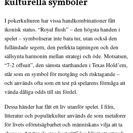
kulturella symboler
I pokerkulturen har vissa handkombinationer fått
ikonisk status. “Royal flush” – den högsta handen i
spelet – symboliserar inte bara tur, utan också den
fulländade segern, den perfekta tajmingen och den
sällsynta harmonin mellan strategi och öde. Motsatsen,
“7-2 offsuit”, den sämsta starthanden i Texas Hold’em,
står som en symbol för motgång och risktagande –
och används ofta som ett test på spelarens förmåga att
vända dåliga odds till sin fördel.
Dessa händer har fått ett liv utanför spelet. I film,
litteratur och populärkultur används de som metaforer
för livets oförutsägbarhet och människans vilja att ta