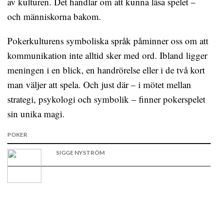
av kulturen. Det handlar om att kunna läsa spelet –
och människorna bakom.
Pokerkulturens symboliska språk påminner oss om att
kommunikation inte alltid sker med ord. Ibland ligger
meningen i en blick, en handrörelse eller i de två kort
man väljer att spela. Och just där – i mötet mellan
strategi, psykologi och symbolik – finner pokerspelet
sin unika magi.
POKER
SIGGE NYSTRÖM