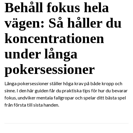
Behåll fokus hela
vägen: Så håller du
koncentrationen
under långa
pokersessioner
Långa pokersessioner ställer höga krav på både kropp och
sinne. I den här guiden får du praktiska tips för hur du bevarar
fokus, undviker mentala fallgropar och spelar ditt bästa spel
från första till sista handen.